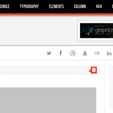
Single
Typography
Elements
Column
404
0