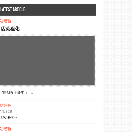
Latest article
站经验
网店流程化
宝网创办于哪年（ …
站经验
7 月, 2021
店客服作业
站经验