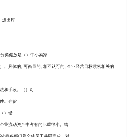
。进出库
么分类储放是（）中小卖家
（）。具体的, 可衡量的, 相互认可的, 企业经营目标紧密相关的
方法和手段。（）对
条件。存货
。（）错
在企业流动资产中占有的比重很小。错
务要依靠各部门及全体员工共同完成。对