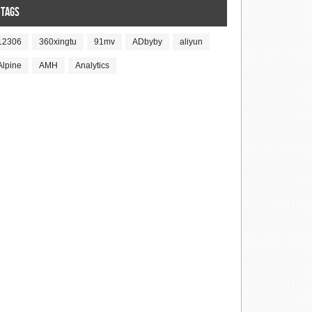
Tags
12306
360xingtu
91mv
ADbyby
aliyun
Alpine
AMH
Analytics