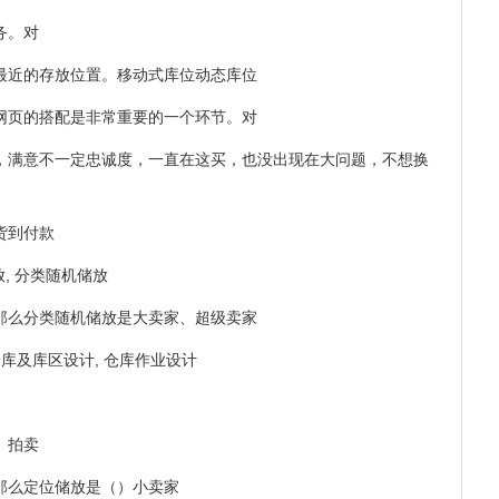
务。对
最近的存放位置。移动式库位动态库位
营网页的搭配是非常重要的一个环节。对
意，满意不一定忠诚度，一直在这买，也没出现在大问题，不想换
货到付款
放, 分类随机储放
，那么分类随机储放是大卖家、超级卖家
仓库及库区设计, 仓库作业设计
。拍卖
，那么定位储放是（）小卖家