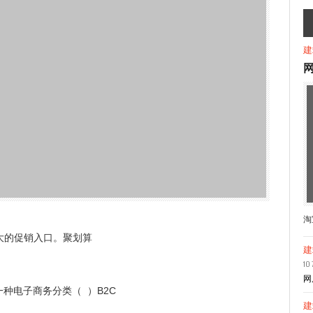
建
淘
大的促销入口。聚划算
建
10 
网
种电子商务分类（ ）B2C
建