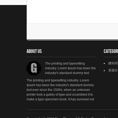
About us
Categor
G
建站经
The printing and typesetting
industry. Lorem Ipsum has been the
资源分
industry's standard dummy text
The printing and typesetting industry. Lorem
Ipsum has been the industry's standard dummy
text ever since the 1500s, when an unknown
printer took a galley of type and scrambled it to
make a type specimen book. It has survived not