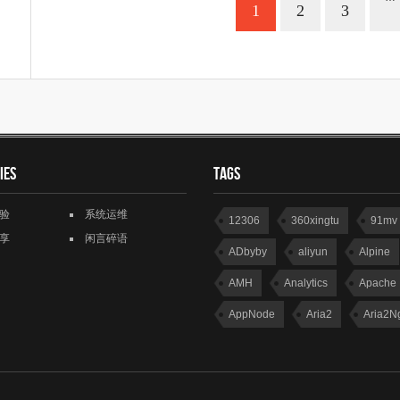
1
2
3
ies
Tags
验
系统运维
12306
360xingtu
91mv
享
闲言碎语
ADbyby
aliyun
Alpine
AMH
Analytics
Apache
AppNode
Aria2
Aria2N