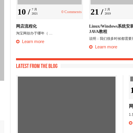
10 /
21 /
7 月 
2 月 
0 Comments
2021
2019
网店流程化
Linux/Windows系统
JAVA教程
淘宝网创办于哪年（ …
说明：我们很多时候都需要
Learn more
Learn more
Latest from the blog
网店客服作业
网店客户
1.客服人员的重要性，以下哪几个是正确的（ &…
附录 网店客户服
Learn more
Learn mor
1