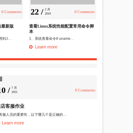
22 /
22 /
2 月 
2 月 
0 Comments
0 Comments
2019
2019
安装最新版
查看Linux系统性能配置常用命令脚
Linux下cp复
本
说明：cp命令在Linu
用到J…
1、系统查看命令# uname…
Learn more
Learn more
服务习题
在线支付技术与安全
10 /
7 月 
0 Comments
2021
务习题 附录A 网店客户服务概述…
缺少第一周的，晚点补，使用ctrl+f查
e
Learn more
网店客服作业
.客服人员的重要性，以下哪几个是正确的…
Learn more