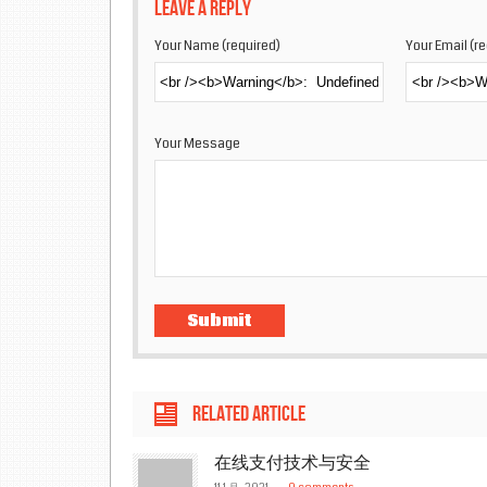
Leave a reply
Your Name (required)
Your Email (r
Your Message
Related article
在线支付技术与安全