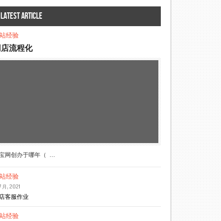
Latest article
站经验
网店流程化
宝网创办于哪年（ …
站经验
7 月, 2021
店客服作业
站经验