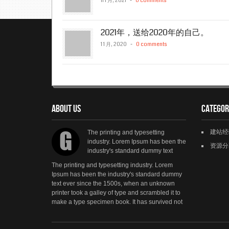
11 1 月, 2021
-
0 comments
2021年，送给2020年的自己。
1 1 月, 2020
-
0 comments
About us
Categor
G
建站经
The printing and typesetting
industry. Lorem Ipsum has been the
资源分
industry's standard dummy text
The printing and typesetting industry. Lorem
Ipsum has been the industry's standard dummy
text ever since the 1500s, when an unknown
printer took a galley of type and scrambled it to
make a type specimen book. It has survived not