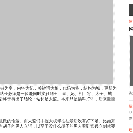
建
外链为皇，内链为妃，关键词为相，代码为将，结构为城，更新为
?站长必须是一位能同时接触到王、皇、妃、相、将、太子、城，
淘
后终于得出了结论：站长是太监。本来只是插科打诨，后来慢慢
。
建
10 
网
乱政的命运。而太监们手握大权却往往最后没有好下场。比如东
有胡子的男人立斩，以至于没什么胡子的男人看到官兵立刻就要
建