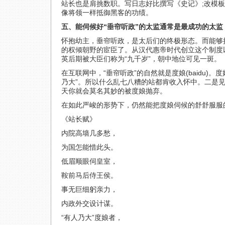
站长也是肩挑数职。写日志好比撰写《史记》;改模板
像将领一样抵御黑客的功绩。
五、能伺候好“垂帘听政”的太监通常是最成功的太监
怀抱幼主，垂帘听政，是太后们的终极形态。而能够
的权倾朝野的宦臣了。从汉代惠帝时代创立这个制度
英后期被大臣们称为“九千岁”，朝中地位可见一斑。
在互联网中，“垂帘听政”的自然就是度娘(baidu
乃大”。所以什么乱七八糟的站都肯收入怀中。二是
天你就会莫名其妙的被度娘抛弃。
在如此严峻的形势下，仍然能把度娘伺候的舒舒服服
《站长赋》
内院高墙几多愁，
为国怎能惜此头。
低眉顺眼伺皇室，
鞍前马后侍王侯。
事无巨细躬亲力，
内政外交设计谋。
“有人乃大”度娘者，