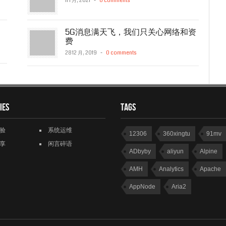
11 1 月, 2021
-
0 comments
5G消息满天飞，我们只关心网络和资
费
28 12 月, 2019
-
0 comments
ies
Tags
验
系统运维
12306
360xingtu
91mv
享
闲言碎语
ADbyby
aliyun
Alpine
AMH
Analytics
Apache
AppNode
Aria2