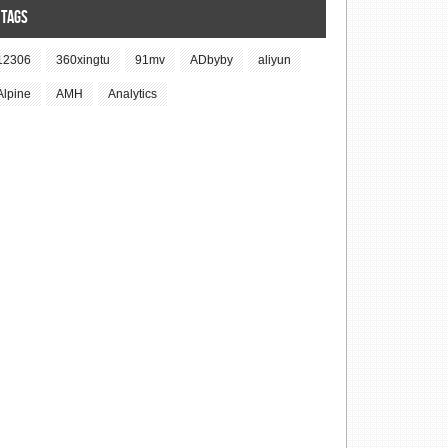
Tags
12306
360xingtu
91mv
ADbyby
aliyun
Alpine
AMH
Analytics