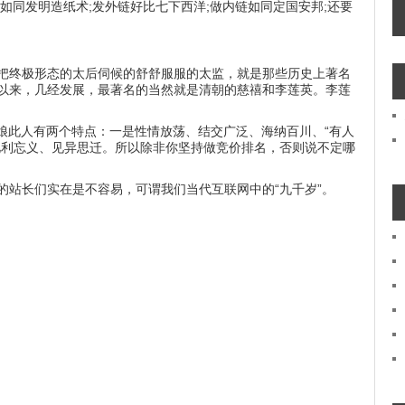
如同发明造纸术;发外链好比七下西洋;做内链如同定国安邦;还要
把终极形态的太后伺候的舒舒服服的太监，就是那些历史上著名
以来，几经发展，最著名的当然就是清朝的慈禧和李莲英。李莲
)。度娘此人有两个特点：一是性情放荡、结交广泛、海纳百川、“有人
见利忘义、见异思迁。所以除非你坚持做竞价排名，否则说不定哪
的站长们实在是不容易，可谓我们当代互联网中的“九千岁”。