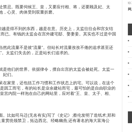
10 
处禁忌。既要伺候王、皇，又要应付相、将，还要顾及妃、太
网
地，心灵、肉体受到双重折磨。
。但越是得不到的东西，越是在意。历史上，太监往往会和宫女结
吃饭而已。有钱的太监会在宫外建宅邸、娶妻妾。其实也不过是中国
当然此流量不是彼“流量”。但站长对流量孜孜不倦的追求甚至还
”。太监们失去的，正是站长们追求的。
就是他们的世界。依据律令，擅自出宫的太监会被处死。太监一
、妃们。
呆在家里，还包括工作习惯和工作状态上的宅。可以说，在这个
只是因工而宅，有的站长是业余建站而宅，最可怕的是自由职业的
在皇宫内院一样泡在自己的网站里，应对着“王、皇、太子、相、
。比如司马迁(无名有实)写了《史记》;蔡伦发明了造纸术;郑和
;童贯统领禁卫，拓边西北、经略幽燕;还有著名的海大富海公