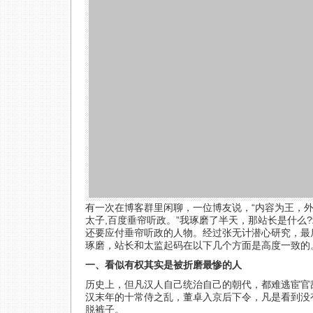
有一次在博客群里闲聊，一位博友说，“内容为王，
太子,百度垂帘听政。”我琢磨了半天，那站长是什么
还要应付垂帘听政的人物。经过张无计潜心研究，最
琢磨，站长和太监起码在以下几个方面是高度一致的
一、看似有权其实是被折磨最惨的人
历史上，但凡汉人自己统治自己的朝代，都难逃宦官
汉末年的十常侍之乱，董卓入京后下令，凡是看到没
脱裤子。