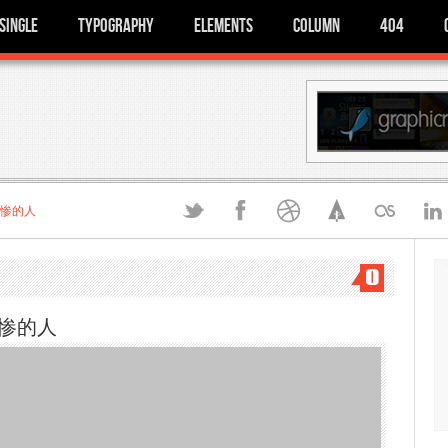
Single
Typography
Elements
Column
404
最惨的人
0
惨的人