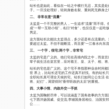
站长也是如此，看似在一站之中横行无忌，其实是处
子。一旦没处理好，轻则身败名裂、重则死无葬身之
二、 非常在意“流量”
太监是一个不完整的男人，一生追求“流量”而不得
成“一帮一互助小组”，名曰“对食”，也仅仅是一起
男足。
这方面站长比能比太监强点，多少还是有点流量的。
要超过太监。不但不能断流，而且要“一江春水向东流
三、 一个字，很宅;两个字，非常宅
太监的宅是广义的。他们宅在高墙内院之中，而皇宫
辈子就生活在皇宫里，应对着王、皇、太子、相、将
站长的宅也是广义的。这个宅不单指那种业余时间都
世 界上，比站长还宅的工作还真不好找。有的站长
全职站长真可谓全天候的宅。站长们如同公公生活 
将、妃们”，渴望得到“垂帘听政的太后”的重视。
四、大事小情、内政外交一手抓
太监为国鞠躬尽瘁，可以说涵盖了国务政事的方方面面
七下西洋扬国威、促交流;李辅国身居相位、治国安邦
公……